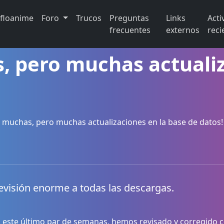
ifloanime
Foro
Trucos
Preguntas
Links
Acti
frecuentes
externos
reci
, pero muchas actualiz
 muchas, pero muchas actualizaciones en la base de datos!
revisión enorme a todas las descargas.
 este último par de semanas, hemos revisado y corregido ce