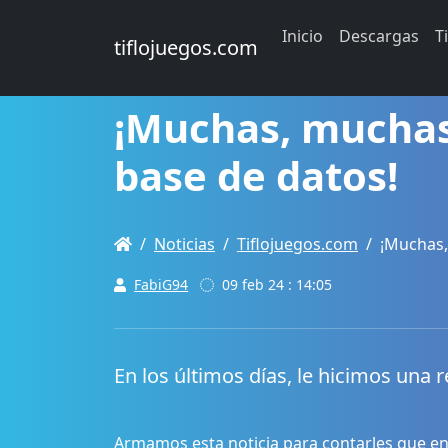
Inicio
Descargas
T
tiflojuegos.com
¡Muchas, muchas
base de datos!
Noticias
Tiflojuegos.com
¡Muchas,
FabiG94
09 feb 24 : 14:05
En los últimos días, le hicimos una 
Armamos esta noticia para contarles que en