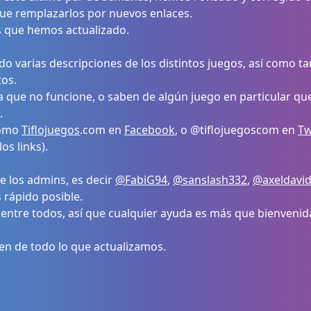
 que remplazarlos por nuevos enlaces.
os que hemos actualizado.
o varias descripciones de los distintos juegos, así como t
tos.
a que no funcione, o saben de algún juego en particular qu
.
como
Tiflojuegos
.com en
Facebook
, o @tiflojuegoscom en
Tw
s links).
 los admins, es decir
@FabiG94
,
@sanslash332
,
@axeldavi
s rápido posible.
entre todos, así que cualquier ayuda es más que bienvenid
en de todo lo que actualizamos.