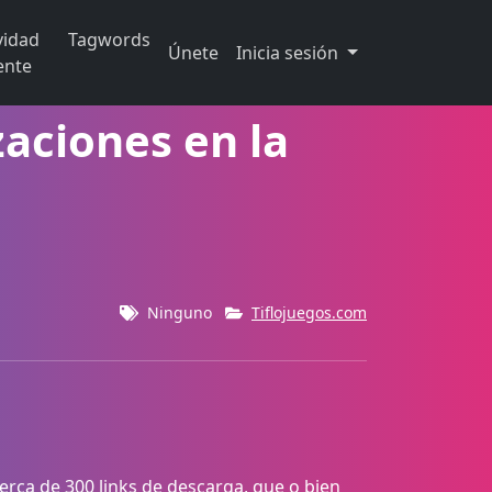
vidad
Tagwords
Únete
Inicia sesión
ente
aciones en la
Ninguno
Tiflojuegos.com
rca de 300 links de descarga, que o bien