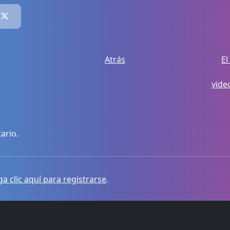
Atrás
El
vide
ario.
a clic aquí para registrarse
.