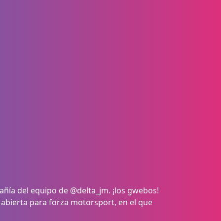
ñía del equipo de @delta_jm. ¡los gwebos!
 abierta para forza motorsport, en el que