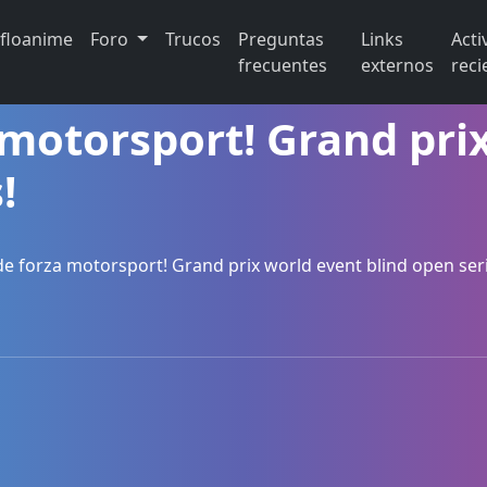
ifloanime
Foro
Trucos
Preguntas
Links
Acti
frecuentes
externos
reci
 motorsport! Grand pri
!
de forza motorsport! Grand prix world event blind open seri