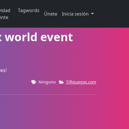
vidad
Tagwords
Únete
Inicia sesión
ente
x world event
es!
Ninguno
Tiflojuegos.com