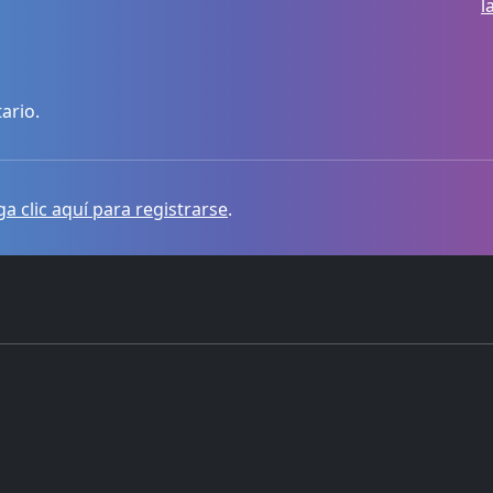
l
ario.
a clic aquí para registrarse
.