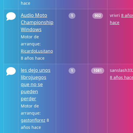
hace
Audio Moto
vrivri
8 año
1
902
Championship
hace
Windows
Motor de
arranque:
RicardoLusitano
8 años hace
les dejo unos
sanslash33
1
1081
librojuegos
8 años hac
que no se
pueden
perder
Motor de
arranque:
gastonflorez
8
años hace