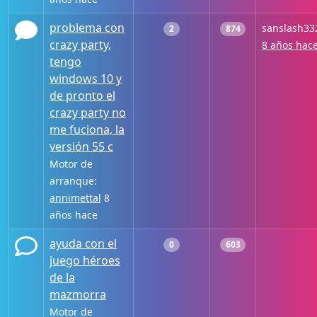
problema con
sanslash33
2
874
crazy party,
8 años hac
tengo
windows 10 y
de pronto el
crazy party no
me fuciona, la
versión 55 c
Motor de
arranque:
annimettal
8
años hace
ayuda con el
0
603
juego héroes
de la
mazmorra
Motor de