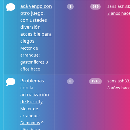
acá vengo con
sanslash33
1
939
otro juego,
8 años hac
con ustedes
diversión
accesible para
ciegos
Motor de
arranque:
gastonflorez
8
años hace
Problemas
sanslash33
8
1916
con la
8 años hac
actualización
de Eurofly
Motor de
arranque:
Demonius
9
años hace