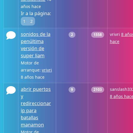
años hace
Ir a la página:
1
2
sonidos de la
vrivri
8 año
2
1558
penúltima
hace
versión de
super liam
Motor de
arranque:
vrivri
8 años hace
abrir puertos
sanslash33
9
2103
y
8 años hac
redireccionar
ip para
batallas
manamon
Motor de