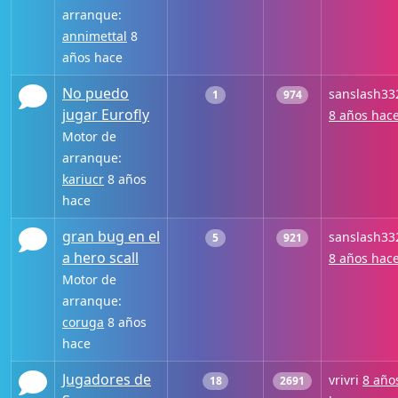
arranque:
annimettal
8
años hace
No puedo
sanslash33
1
974
jugar Eurofly
8 años hac
Motor de
arranque:
kariucr
8 años
hace
gran bug en el
sanslash33
5
921
a hero scall
8 años hac
Motor de
arranque:
coruga
8 años
hace
Jugadores de
vrivri
8 año
18
2691