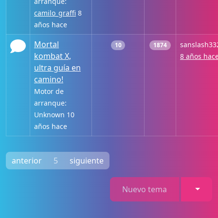
arranque:
camilo_graffi
8
años hace
Mortal
sanslash33
10
1874
kombat X,
8 años hac
ultra guía en
camino!
Motor de
arranque:
Unknown 10
años hace
anterior
5
siguiente
Toggl
Nuevo tema