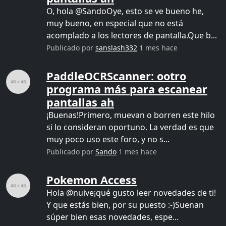
O, hola @SandoOye, esto se ve bueno he,
muy bueno, en especial que no está
acomplado a los lectores de pantalla.Que b...
Publicado por
sanslash332
1 mes hace
PaddleOCRScanner: ootro
programa más para escanear
pantallas ah
¡Buenas!Primero, muevan o borren este hilo
si lo consideran oportuno. La verdad es que
muy poco uso este foro, y no s...
Publicado por
Sando
1 mes hace
Pokemon Access
Hola @nuive¡qué gusto leer novedades de ti!
Y que estás bien, por su puesto :-)Suenan
súper bien esas novedades, espe...