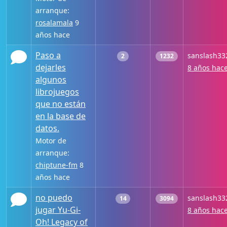
arranque:
rosalamala
9
años hace
Paso a
sanslash33
2
1232
dejarles
8 años hac
algunos
librojuegos
que no están
en la base de
datos.
Motor de
arranque:
chiptune-fm
8
años hace
no puedo
sanslash33
14
3094
jugar Yu-Gi-
8 años hac
Oh! Legacy of