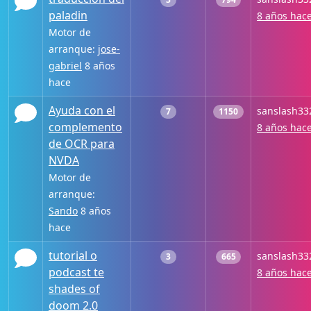
paladin
8 años hac
Motor de
arranque:
jose-
gabriel
8 años
hace
Ayuda con el
sanslash33
7
1150
complemento
8 años hac
de OCR para
NVDA
Motor de
arranque:
Sando
8 años
hace
tutorial o
sanslash33
3
665
podcast te
8 años hac
shades of
doom 2.0