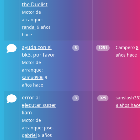
the Duelist
Motor de
arranque:
randal
9 años
hace
ayuda con el
Campero
8
3
1251
bk3, por favor.
años hace
Motor de
arranque:
samu0906
9
años hace
error al
sanslash33
3
925
ejecutar super
8 años hac
liam
Motor de
arranque:
jose-
gabriel
8 años