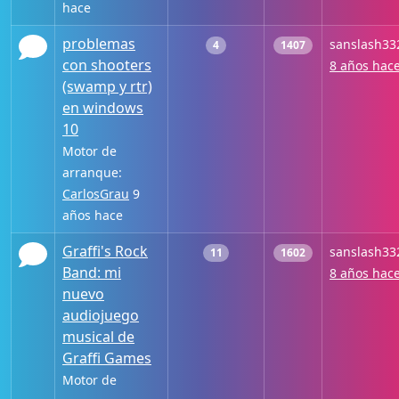
hace
problemas
sanslash33
4
1407
con shooters
8 años hac
(swamp y rtr)
en windows
10
Motor de
arranque:
CarlosGrau
9
años hace
Graffi's Rock
sanslash33
11
1602
Band: mi
8 años hac
nuevo
audiojuego
musical de
Graffi Games
Motor de