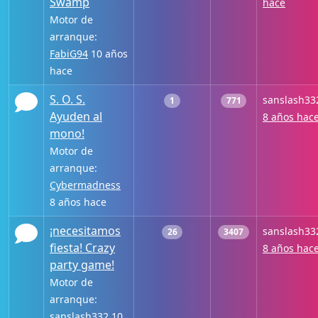
Swamp
hace
Motor de
arranque:
FabiG94
10 años
hace
S. O. S.
sanslash33
1
771
Ayuden al
8 años hac
mono!
Motor de
arranque:
Cybermadness
8 años hace
¡necesitamos
sanslash33
26
3407
fiesta! Crazy
8 años hac
party game!
Motor de
arranque:
sanslash332
10