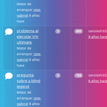
Motor de
arranque:
jose-
gabriel
8 años
hace
problema al
sanslash33
3
885
ejecutar trtr
8 años hac
ultimate
Motor de
arranque:
jose-
gabriel
8 años
hace
pregunta
sanslash33
3
768
sobre a blind
8 años hac
legend
Motor de
arranque:
jose-
gabriel
8 años