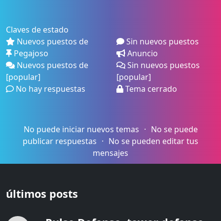
Claves de estado
Nuevos puestos de
Sin nuevos puestos
Pegajoso
Anuncio
Nuevos puestos de
Sin nuevos puestos
[popular]
[popular]
No hay respuestas
Tema cerrado
No puede iniciar nuevos temas
No se puede
publicar respuestas
No se pueden editar tus
mensajes
últimos posts